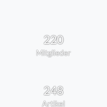
220
Mitglieder
248
Artikel