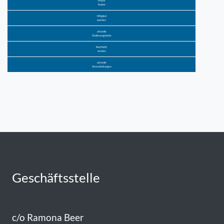
Praxis
finden
Mitglied
werden
aktuelle
Stellenangebote
Nachricht
senden
aktuelle
Veranstaltungen
Geschäftsstelle
c/o Ramona Beer