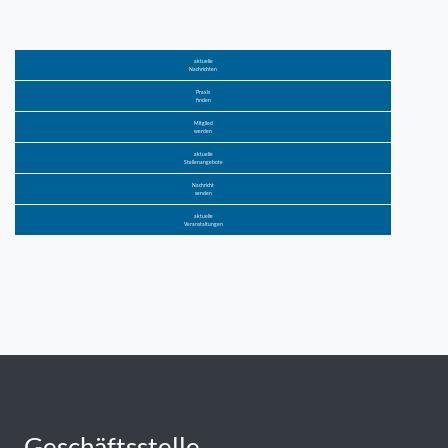
aktuelle
Nachrichten
Praxis
finden
Mitglied
werden
aktuelle
Stellenangebote
Nachricht
senden
aktuelle
Veranstaltungen
Geschäftsstelle