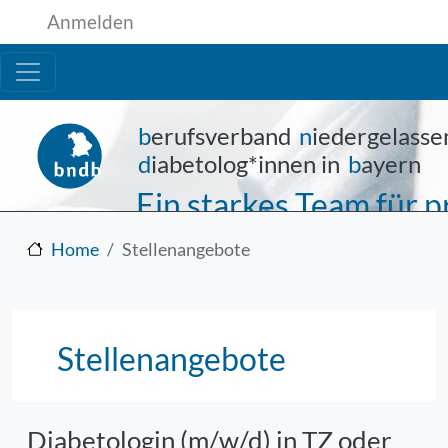
Benutzermenü
Direkt zum Inhalt
Anmelden
b
erufsverband
n
iedergelasse
d
iabetolog*innen in
b
ayern
Ein starkes Team für
Home
Stellenangebote
Stellenangebote
Diabetologin (m/w/d) in TZ oder