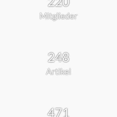
220
Mitglieder
248
Artikel
471