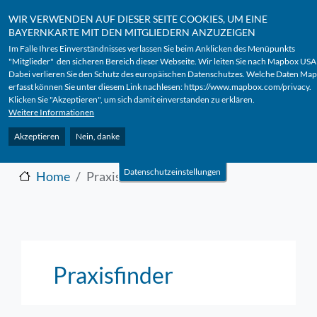
Benutzermenü
Direkt zum Inhalt
Anmelden
WIR VERWENDEN AUF DIESER SEITE COOKIES, UM EINE
BAYERNKARTE MIT DEN MITGLIEDERN ANZUZEIGEN
Im Falle Ihres Einverständnisses verlassen Sie beim Anklicken des Menüpunkts
"Mitglieder" den sicheren Bereich dieser Webseite. Wir leiten Sie nach Mapbox USA
Dabei verlieren Sie den Schutz des europäischen Datenschutzes. Welche Daten Ma
erfasst können Sie unter diesem Link nachlesen:
https://www.mapbox.com/privacy
.
b
erufsverband
n
iedergelasse
Klicken Sie "Akzeptieren", um sich damit einverstanden zu erklären.
d
iabetolog*innen in
b
ayern
Weitere Informationen
Akzeptieren
Nein, danke
Ein starkes Team für
Datenschutzeinstellungen
Home
Praxisfinder
Praxisfinder