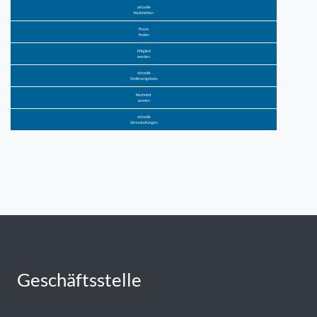
aktuelle
Nachrichten
Praxis
finden
Mitglied
werden
aktuelle
Stellenangebote
Nachricht
senden
aktuelle
Veranstaltungen
Geschäftsstelle