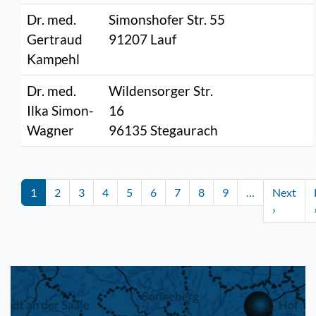
Dr. med.
Simonshofer Str. 55
Gertraud
91207 Lauf
Kampehl
Dr. med.
Wildensorger Str.
Ilka Simon-
16
Wagner
96135 Stegaurach
Seitennummerierung
1
2
3
4
5
6
7
8
9
…
Next
Nächste 
›