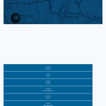
aktuelle
Nachrichten
Praxis
finden
Mitglied
werden
aktuelle
Stellenangebote
Nachricht
senden
aktuelle
Veranstaltungen