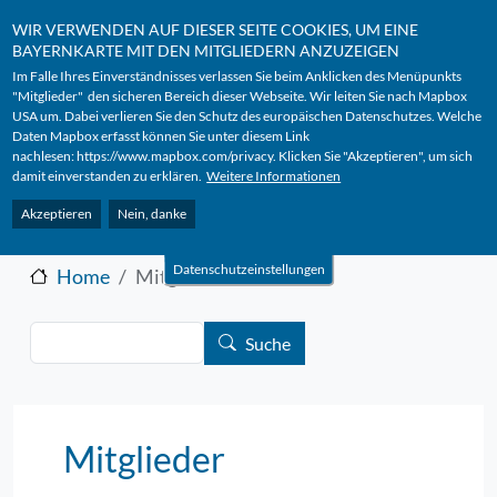
Benutzermenü
Direkt zum Inhalt
Anmelden
WIR VERWENDEN AUF DIESER SEITE COOKIES, UM EINE
BAYERNKARTE MIT DEN MITGLIEDERN ANZUZEIGEN
Im Falle Ihres Einverständnisses verlassen Sie beim Anklicken des Menüpunkts
"Mitglieder" den sicheren Bereich dieser Webseite. Wir leiten Sie nach Mapbox
USA um. Dabei verlieren Sie den Schutz des europäischen Datenschutzes. Welche
Daten Mapbox erfasst können Sie unter diesem Link
b
erufsverband
n
iedergelasse
nachlesen:
https://www.mapbox.com/privacy
.
Klicken Sie "Akzeptieren", um sich
d
iabetolog*innen in
b
ayern
damit einverstanden zu erklären.
Weitere Informationen
Akzeptieren
Nein, danke
Ein starkes Team für
Datenschutzeinstellungen
Home
Mitglieder
Suche
Suche
Mitglieder