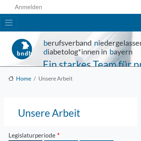
Benutzermenü
Direkt zum Inhalt
Anmelden
b
erufsverband
n
iedergelasse
d
iabetolog*innen in
b
ayern
Ein starkes Team für
Home
Unsere Arbeit
Unsere Arbeit
Legislaturperiode