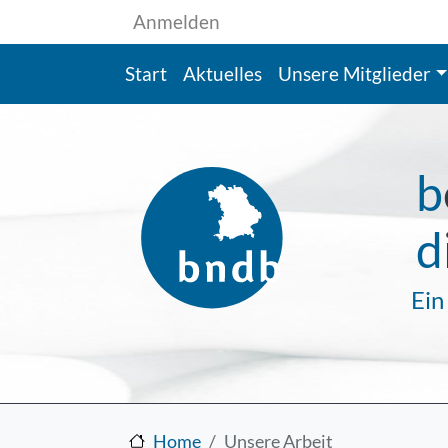
Benutzermenü
Direkt zum Inhalt
Anmelden
Hauptnavigation
Start
Aktuelles
Unsere Mitglieder
b
d
Ein
Home
Unsere Arbeit