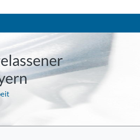
gelassener
yern
eit