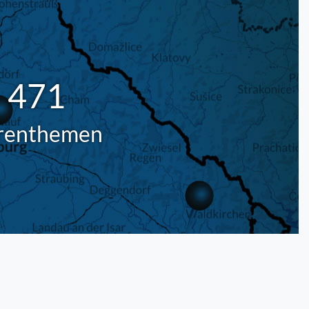
471
renthemen