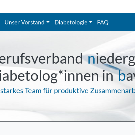
Unser Vorstand
Diabetologie
FAQ
erufsverband
n
ieder
iabetolog*innen in
b
a
 starkes Team für produktive Zusammenarb