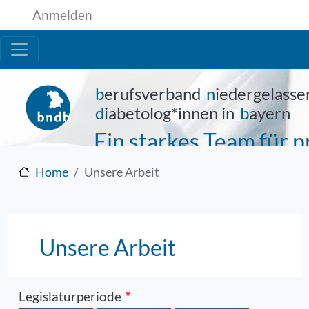
Benutzermenü
Direkt zum Inhalt
Anmelden
b
erufsverband
n
iedergelasse
d
iabetolog*innen in
b
ayern
Ein starkes Team für
Home
Unsere Arbeit
Unsere Arbeit
Legislaturperiode