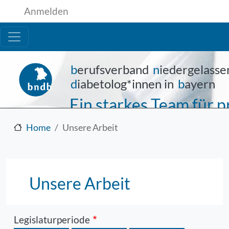
Benutzermenü
Direkt zum Inhalt
Anmelden
b
erufsverband
n
iedergelasse
d
iabetolog*innen in
b
ayern
Ein starkes Team für
Home
Unsere Arbeit
Unsere Arbeit
Legislaturperiode