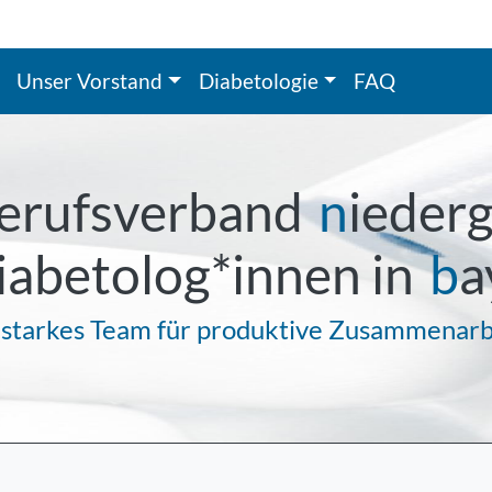
Unser Vorstand
Diabetologie
FAQ
erufsverband
n
ieder
iabetolog*innen in
b
a
 starkes Team für produktive Zusammenarb