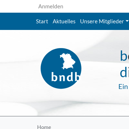
Benutzermenü
Direkt zum Inhalt
Anmelden
Hauptnavigation
Start
Aktuelles
Unsere Mitglieder
b
d
Ein
Home