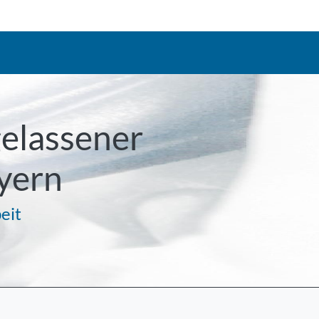
gelassener
yern
eit