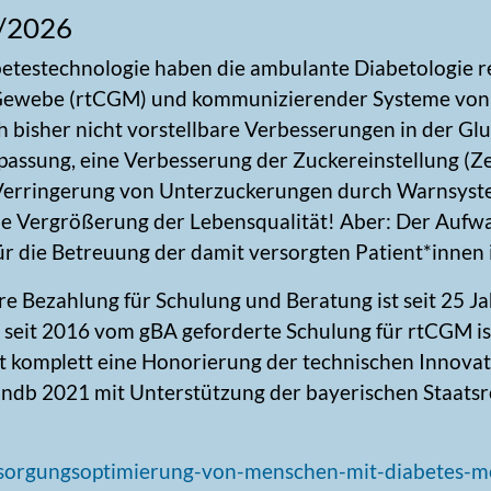
5/2026
betestechnologie haben die ambulante Diabetologie r
 Gewebe (rtCGM) und kommunizierender Systeme von
h bisher nicht vorstellbare Verbesserungen in der Glu
ssung, eine Verbesserung der Zuckereinstellung (Zei
ne Verringerung von Unterzuckerungen durch Warnsyste
ne Vergrößerung der Lebensqualität! Aber: Der Aufwa
ür die Betreuung der damit versorgten Patient*innen i
re Bezahlung für Schulung und Beratung ist seit 25 J
e seit 2016 vom gBA geforderte Schulung für rtCGM i
lt komplett eine Honorierung der technischen Innovati
bndb 2021 mit Unterstützung der bayerischen Staatsr
sorgungsoptimierung-von-menschen-mit-diabetes-mel