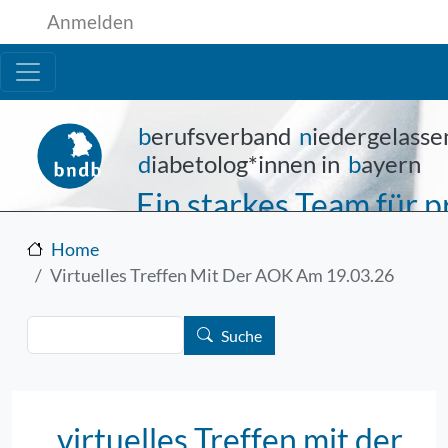
Benutzermenü
Direkt zum Inhalt
Anmelden
b
erufsverband
n
iedergelasse
d
iabetolog*innen in
b
ayern
Ein starkes Team für
Home
Virtuelles Treffen Mit Der AOK Am 19.03.26
Suche
Suche
virtuelles Treffen mit der