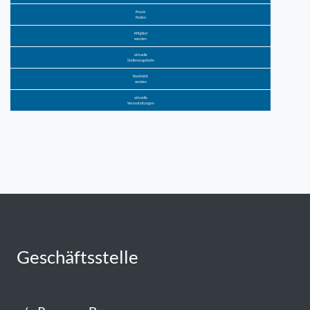
Praxis
finden
Mitglied
werden
aktuelle
Stellenangebote
Nachricht
senden
aktuelle
Veranstaltungen
Geschäftsstelle