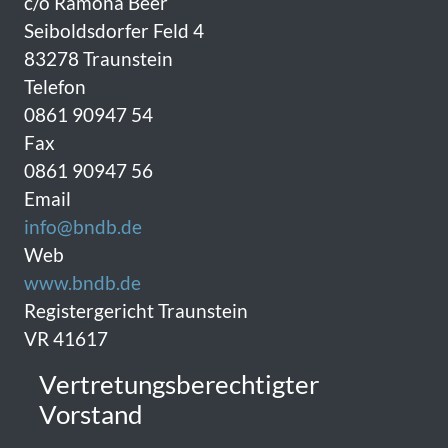
c/o Ramona Beer
Seiboldsdorfer Feld 4
83278 Traunstein
Telefon
0861 90947 54
Fax
0861 90947 56
Email
info@bndb.de
Web
www.bndb.de
Registergericht Traunstein
VR 41617
Vertretungsberechtigter
Vorstand