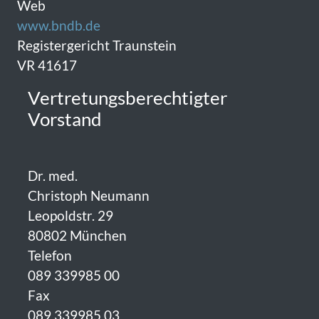
Web
www.bndb.de
Registergericht Traunstein
VR 41617
Vertretungsberechtigter
Vorstand
Dr. med.
Christoph Neumann
Leopoldstr. 29
80802 München
Telefon
089 339985 00
Fax
089 339985 03