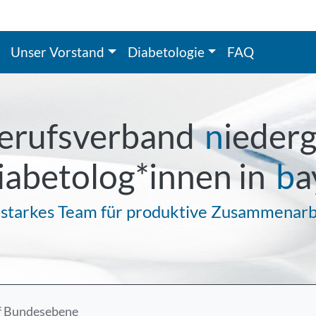
Unser Vorstand
Diabetologie
FAQ
erufsverband
n
ieder
iabetolog*innen in
b
a
 starkes Team für produktive Zusammenarb
uf Bundesebene