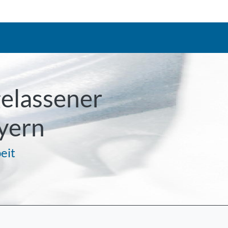
gelassener
yern
eit