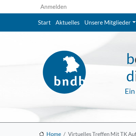
Benutzermenü
Direkt zum Inhalt
Anmelden
Hauptnavigation
Start
Aktuelles
Unsere Mitglieder
b
d
Ein
Home
Virtuelles Treffen Mit TK A