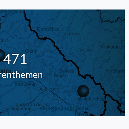
471
renthemen