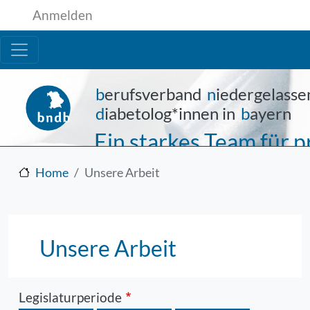
Benutzermenü
Direkt zum Inhalt
Anmelden
b
erufsverband
n
iedergelasse
d
iabetolog*innen in
b
ayern
Ein starkes Team für
Home
Unsere Arbeit
Unsere Arbeit
Legislaturperiode