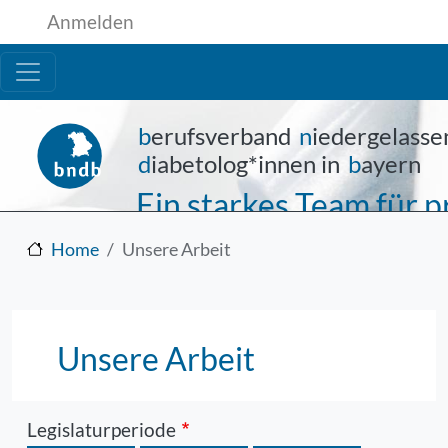
Benutzermenü
Direkt zum Inhalt
Anmelden
b
erufsverband
n
iedergelasse
d
iabetolog*innen in
b
ayern
Ein starkes Team für
Home
Unsere Arbeit
Unsere Arbeit
Legislaturperiode