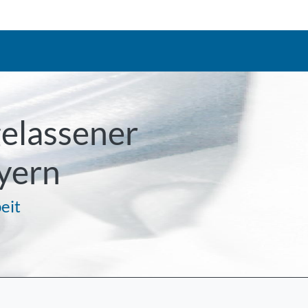
gelassener
yern
eit