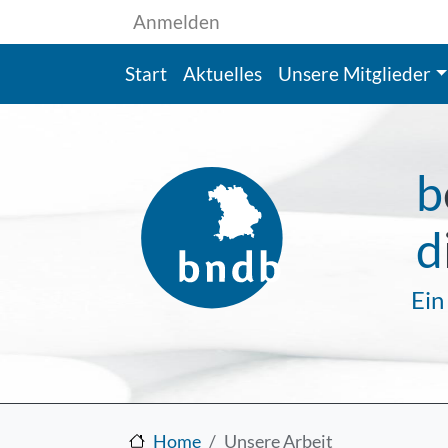
Benutzermenü
Direkt zum Inhalt
Anmelden
Hauptnavigation
Start
Aktuelles
Unsere Mitglieder
b
d
Ein
Home
Unsere Arbeit