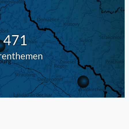
471
renthemen