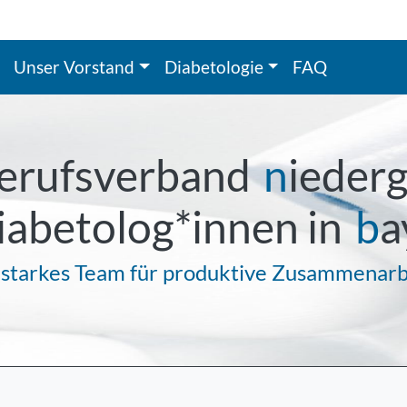
Unser Vorstand
Diabetologie
FAQ
erufsverband
n
ieder
iabetolog*innen in
b
a
 starkes Team für produktive Zusammenarb