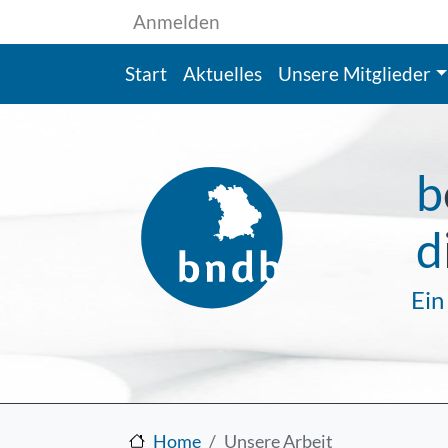
Benutzermenü
Direkt zum Inhalt
Anmelden
Hauptnavigation
Start
Aktuelles
Unsere Mitglieder
b
d
Ein
Home
Unsere Arbeit