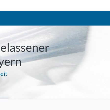
gelassener
yern
eit