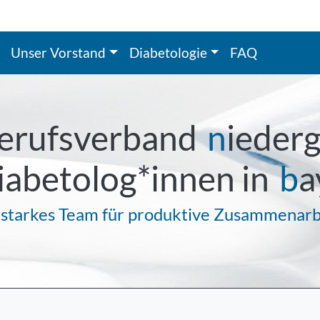
Unser Vorstand
Diabetologie
FAQ
erufsverband
n
ieder
iabetolog*innen in
b
a
 starkes Team für produktive Zusammenarb