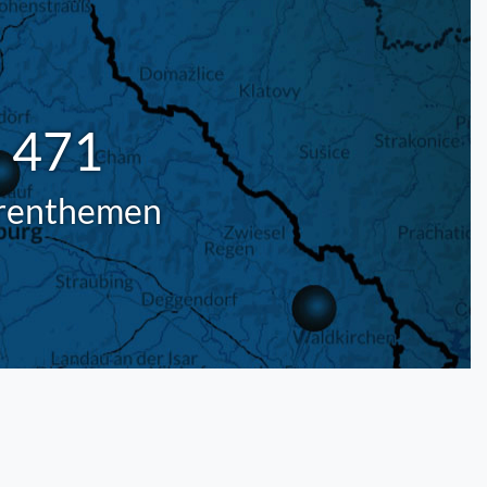
471
renthemen